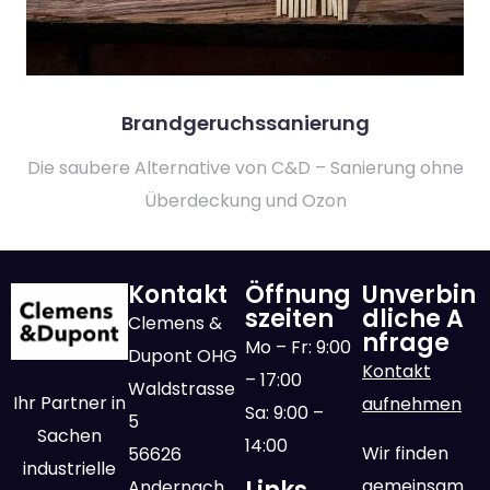
Brandgeruchssanierung
Die saubere Alternative von C&D – Sanierung ohne
Überdeckung und Ozon
Kontakt
Öffnung
Unverbin
szeiten
dliche A
Clemens &
nfrage
Mo – Fr: 9:00
Dupont OHG
Kontakt
– 17:00
Waldstrasse
Ihr Partner in
aufnehmen
Sa: 9:00 –
5
Sachen
14:00
Wir finden
56626
industrielle
gemeinsam
Andernach